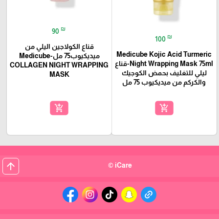
₪
90
₪
100
قناع الكولاجين اليلي من
Medicube Kojic Acid Turmeric
ميديكيوب75 مل-Medicube
Night Wrapping Mask 75ml-قناع
COLLAGEN NIGHT WRAPPING
ليلي للتغليف بحمض الكوجيك
MASK
والكركم من ميديكيوب 75 مل
add_shopping_cart
add_shopping_cart
arrow_upward
iCare ©