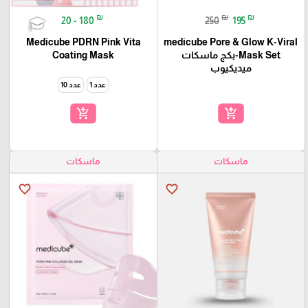
₪
₪
₪
20 - 180
250
195
Medicube PDRN Pink Vita
medicube Pore & Glow K-Viral
Mask Set-بكج ماسكات
Coating Mask
ميديكيوب
🎓
عدد 1
عدد 10
add_shopping_cart
add_shopping_cart
ماسكات
ماسكات
favorite_border
favorite_border