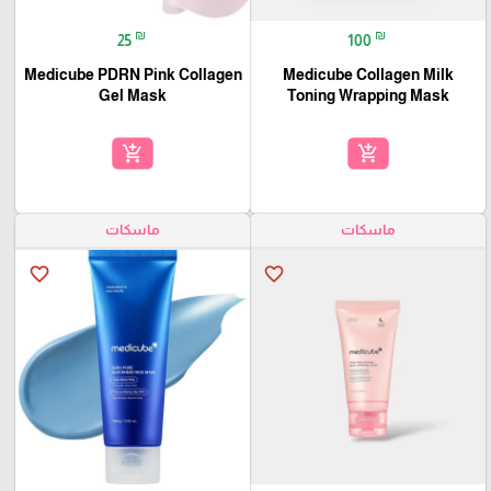
₪
₪
25
100
Medicube PDRN Pink Collagen
Medicube Collagen Milk
Gel Mask
Toning Wrapping Mask
add_shopping_cart
add_shopping_cart
ماسكات
ماسكات
favorite_border
favorite_border