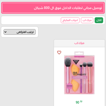
توصيل مجاني لطلبات الداخل فوق ال 800 شيكل
الكل
ميك اب
ادوات المكياج
ميك اب
favorite_border
₪
90