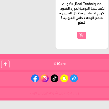
Real Techniques, الأدوات
الأساسية اليومية لمورد الخدود +
كريم الأساس + ظلال العيون +
ملمع الوجه + خافي العيوب، 5
قطع
add_shopping_cart
arrow_upward
iCare ©
برمجة وتطوير شركة ديجيتال لايف