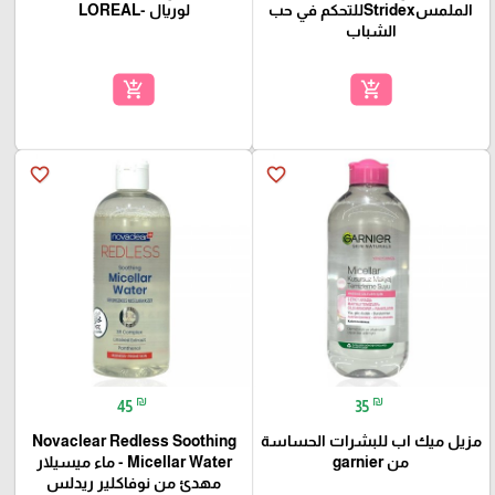
الملمسStridexللتحكم في حب
لوريال -LOREAL
الشباب
add_shopping_cart
add_shopping_cart
favorite_border
favorite_border
₪
₪
45
35
مزيل ميك اب للبشرات الحساسة
Novaclear Redless Soothing
من garnier
Micellar Water - ماء ميسيلار
مهدئ من نوفاكلير ريدلس