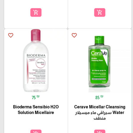
add_shopping_cart
add_shopping_cart
favorite_border
favorite_border
₪
₪
75
85
Bioderma Sensibio H2O
Cerave Micellar Cleansing
Water سيراڤي ماء ميسيلار
Solution Micellaire
منظف