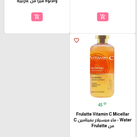
والألوة فيرا من غارنييه
add_shopping_cart
add_shopping_cart
favorite_border
₪
45
Frulatte Vitamin C Micellar
Water - ماء ميسيلار بفيتامين C
من Frulatte