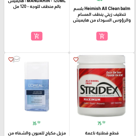
MANDARIN - 120ML | هايميش
بالم منظف للوجه - 120 مل
Heimish All Clean balm بلسم
تنظيف زيتي ينظف المسام
والرؤوس السوداء من هايميش
add_shopping_cart
add_shopping_cart
favorite_border
favorite_border
🎓
₪
₪
35
75
قطع قطنية ناعمة
مزيل مكياج للعيون والشفاه من