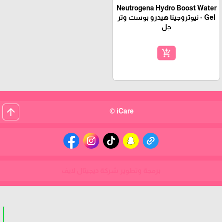
Neutrogena Hydro Boost Water
Gel - نيوتروجينا هيدرو بوست وتر
جل
add_shopping_cart
arrow_upward
iCare ©
برمجة وتطوير شركة ديجيتال لايف