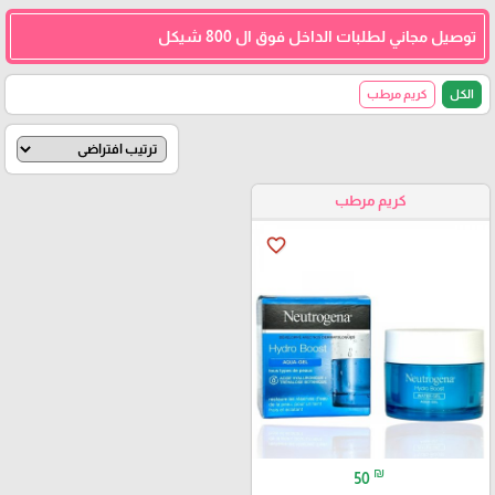
توصيل مجاني لطلبات الداخل فوق ال 800 شيكل
الكل
كريم مرطب
كريم مرطب
favorite_border
₪
50