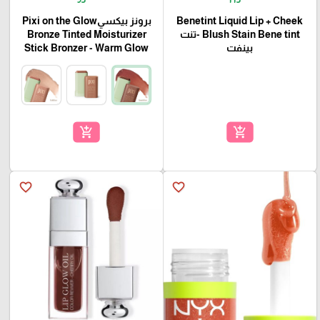
Benetint Liquid Lip + Cheek
برونز بيكسيPixi on the Glow
Blush Stain Bene tint -تنت
Bronze Tinted Moisturizer
بينفت
Stick Bronzer - Warm Glow
add_shopping_cart
add_shopping_cart
favorite_border
favorite_border