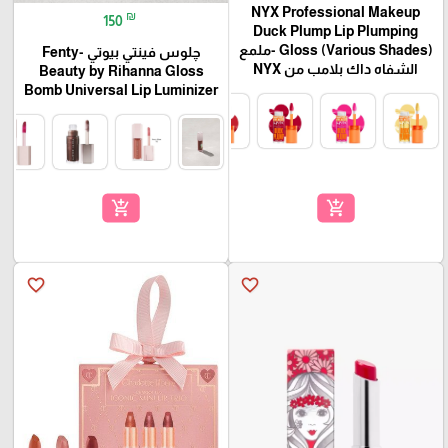
NYX Professional Makeup
₪
150
Duck Plump Lip Plumping
Gloss (Various Shades) -ملمع
چلوس فينتي بيوتي -Fenty
الشفاه داك بلامب من NYX
Beauty by Rihanna Gloss
Bomb Universal Lip Luminizer
add_shopping_cart
add_shopping_cart
favorite_border
favorite_border