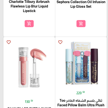
Charlotte Tilbury Airbrush
Sephora Collection Oil Infusion
Flawless Lip Blur Liquid
Lip Gloss Set
Lipstick
add_shopping_cart
add_shopping_cart
favorite_border
favorite_border
₪
220
ثنائي بلسم الشفاه الفاخر Too
₪
130
Faced Pillow Balm Ultra Plush