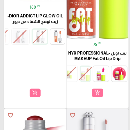
₪
160
DIOR ADDICT LIP GLOW OIL-
زيت توهج الشفاه من ديور
₪
75
ليب اويل -NYX PROFESSIONAL
MAKEUP Fat Oil Lip Drip
add_shopping_cart
add_shopping_cart
favorite_border
favorite_border