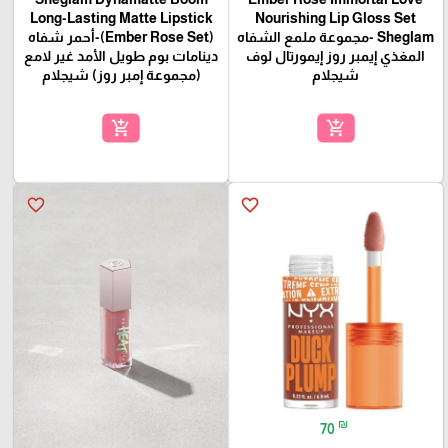
Long-Lasting Matte Lipstick
Nourishing Lip Gloss Set
Sheglam -مجموعة ملمع الشفاه
(Ember Rose Set)-أحمر شفاه
المغذي إيمبر روز إيمورتال لوف
دينامات بوم طويل الأمد غير لامع
شيجلام
(مجموعة إمبر روز) شيجلام
add_shopping_cart
add_shopping_cart
favorite_border
favorite_border
₪
70