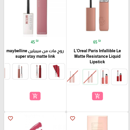
₪
₪
45
65
L'Oreal Paris Infallible Le
روج مات من ميبيلين maybelline
super stay matte link
Matte Resistance Liquid
Lipstick
add_shopping_cart
add_shopping_cart
favorite_border
favorite_border