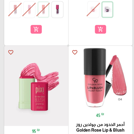
🎓
add_shopping_cart
add_shopping_cart
favorite_border
favorite_border
₪
45
أحمر الخدود من چولدين روز
₪
Golden Rose Lip & Blush
95