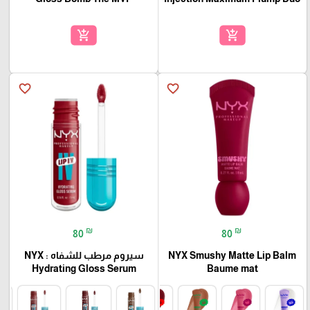
add_shopping_cart
add_shopping_cart
favorite_border
favorite_border
₪
₪
80
80
NYX Smushy Matte Lip Balm
سيروم مرطب للشفاه : NYX
Hydrating Gloss Serum
Baume mat