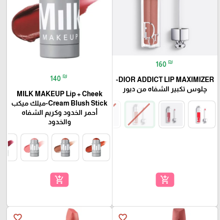
₪
160
₪
140
DIOR ADDICT LIP MAXIMIZER-
چلوس تكبير الشفاه من ديور
MILK MAKEUP Lip + Cheek
Cream Blush Stick-ميلك ميكب
أحمر الخدود وكريم الشفاه
والخدود
add_shopping_cart
add_shopping_cart
favorite_border
favorite_border