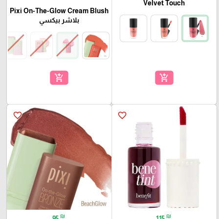
Velvet Touch
Pixi On-The-Glow Cream Blush
بلاشر بيكسي
add_shopping_cart
add_shopping_cart
favorite_border
favorite_border
₪
₪
95
115