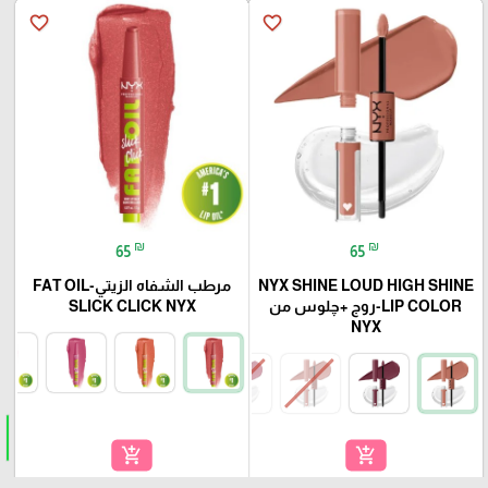
favorite_border
favorite_border
₪
₪
65
65
NYX SHINE LOUD HIGH SHINE
مرطب الشفاه الزيتي-FAT OIL
LIP COLOR-روج +چلوس من
SLICK CLICK NYX
NYX
add_shopping_cart
add_shopping_cart