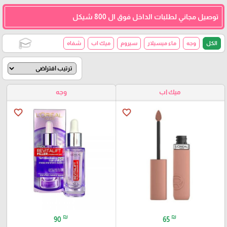
توصيل مجاني لطلبات الداخل فوق ال 800 شيكل
الكل
وجه
ماء ميسيلار
سيروم
ميك اب
شفاه
🎓
ميك اب
وجه
favorite_border
favorite_border
₪
₪
90
65