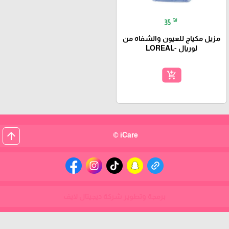
₪
35
مزيل مكياج للعيون والشفاه من
لوريال -LOREAL
add_shopping_cart
arrow_upward
iCare ©
برمجة وتطوير شركة ديجيتال لايف