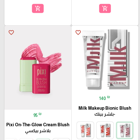
add_shopping_cart
add_shopping_cart
favorite_border
favorite_border
₪
140
Milk Makeup Bionic Blush
₪
-بلشر بينك
95
Pixi On-The-Glow Cream Blush
بلاشر بيكسي