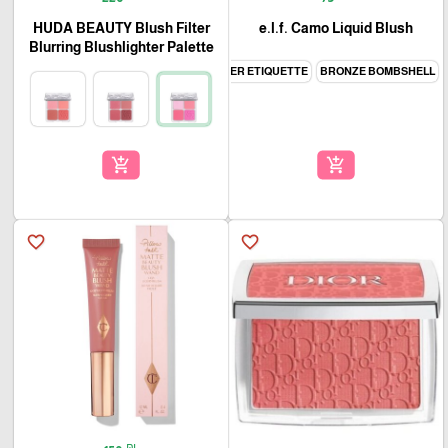
HUDA BEAUTY Blush Filter
e.l.f. Camo Liquid Blush
Blurring Blushlighter Palette
SWAVE MAUVE
PEACH PERFECT
COPPER ETIQUETTE
BRONZE BOMBSHELL
add_shopping_cart
add_shopping_cart
favorite_border
favorite_border
₪