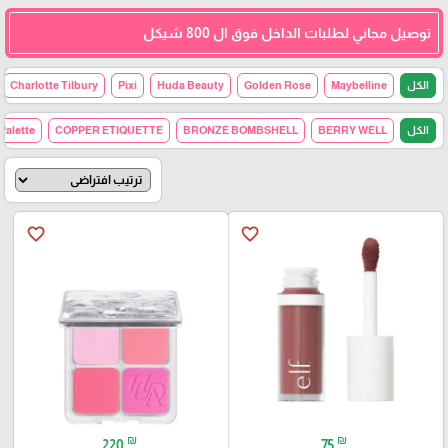
توصيل مجاني لطلبات الداخل فوق ال 800 شيكل
الكل
Maybelline
Golden Rose
Huda Beauty
Pixi
Charlotte Tilbury
الكل
BERRY WELL
BRONZE BOMBSHELL
COPPER ETIQUETTE
Palette
favorite_border
favorite_border
₪
₪
220
75