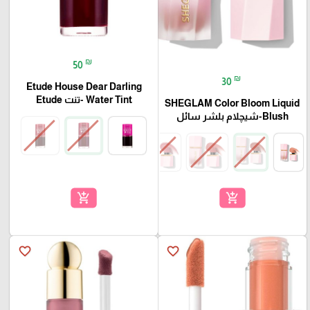
₪
50
₪
30
Etude House Dear Darling
Water Tint -تنت Etude
SHEGLAM Color Bloom Liquid
Blush-شيچلام بلشر سائل
add_shopping_cart
add_shopping_cart
favorite_border
favorite_border