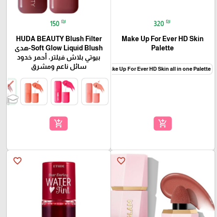
₪
₪
150
320
HUDA BEAUTY Blush Filter
Make Up For Ever HD Skin
Palette
Soft Glow Liquid Blush-هدى
بيوتي بلاش فيلتر، أحمر خدود
سائل ناعم ومشرق
Make Up For Ever HD Skin all in one Palette
add_shopping_cart
add_shopping_cart
favorite_border
favorite_border
🎓