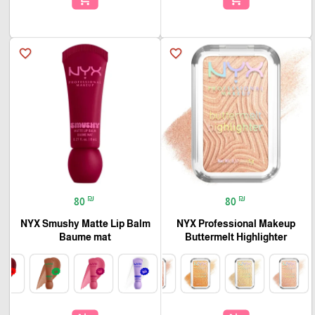
favorite_border
favorite_border
₪
₪
80
80
NYX Smushy Matte Lip Balm
NYX Professional Makeup
Baume mat
Buttermelt Highlighter