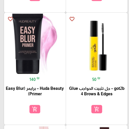
favorite_border
favorite_border
₪
₪
140
50
got2b – جل تثبيت الحواجب Glue
Huda Beauty – برايمر (Easy Blur
Primer)
4 Brows & Edges
add_shopping_cart
add_shopping_cart