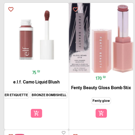
favorite_border
favorite_border
₪
75
₪
170
e.l.f. Camo Liquid Blush
Fenty Beauty Gloss Bomb Stix
PPER ETIQUETTE
BRONZE BOMBSHELL
Fenty glow
add_shopping_cart
add_shopping_cart