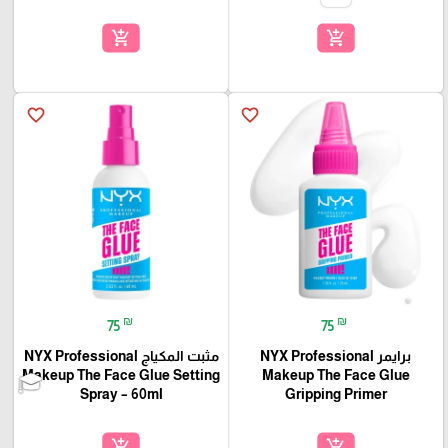
add_shopping_cart
add_shopping_cart
favorite_border
favorite_border
₪
₪
75
75
برايمر NYX Professional
مثبت المكياج NYX Professional
Makeup The Face Glue Setting
Makeup The Face Glue
Spray – 60ml
Gripping Primer
add_shopping_cart
add_shopping_cart