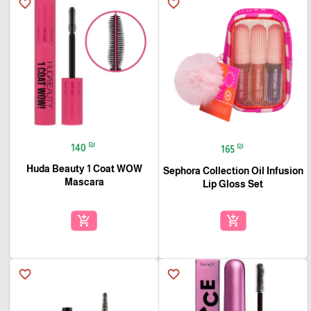
favorite_border
favorite_border
₪
₪
140
165
Huda Beauty 1 Coat WOW
Sephora Collection Oil Infusion
Mascara
Lip Gloss Set
add_shopping_cart
add_shopping_cart
favorite_border
favorite_border