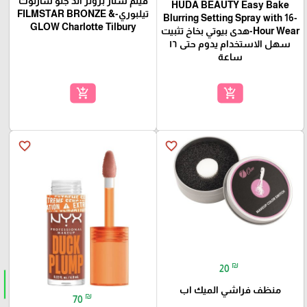
فيلم ستار برونز آند جلو شارلوت
HUDA BEAUTY Easy Bake
تيلبوري-FILMSTAR BRONZE &
Blurring Setting Spray with 16-
GLOW Charlotte Tilbury
Hour Wear-هدى بيوتي بخاخ تثبيت
سهل الاستخدام يدوم حتى ١٦
ساعة
add_shopping_cart
add_shopping_cart
favorite_border
favorite_border
₪
20
منظف فراشي الميك اب
₪
70