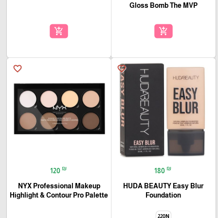
Gloss Bomb The MVP
add_shopping_cart
add_shopping_cart
favorite_border
favorite_border
₪
₪
120
180
NYX Professional Makeup
HUDA BEAUTY Easy Blur
Highlight & Contour Pro Palette
Foundation
220N