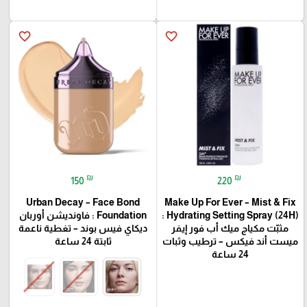
favorite_border
favorite_border
₪
₪
150
220
Urban Decay – Face Bond
Make Up For Ever – Mist & Fix
Hydrating Setting Spray (24H) :
Foundation : فاونديشن أوربان
مثبّت مكياج ميك أب فور إيفر
ديكاي فيس بوند – تغطية ناعمة
ميست أند فيكس – ترطيب وثبات
ثابتة 24 ساعة
24 ساعة