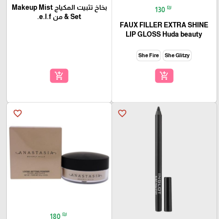
بخاخ تثبيت المكياج Makeup Mist
₪
130
& Set من e.l.f.
FAUX FILLER EXTRA SHINE
LIP GLOSS Huda beauty
She Fire
She Glitzy
add_shopping_cart
add_shopping_cart
favorite_border
favorite_border
₪
180