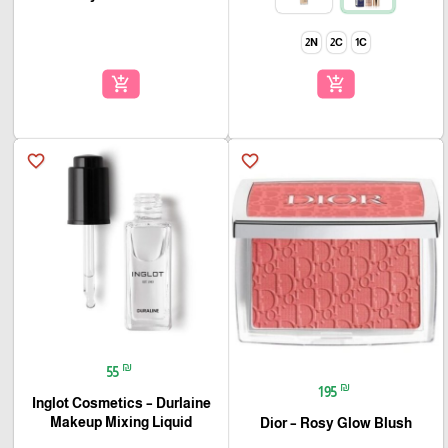
2N
2C
1C
add_shopping_cart
add_shopping_cart
favorite_border
favorite_border
₪
55
₪
195
Inglot Cosmetics – Durlaine
Makeup Mixing Liquid
Dior – Rosy Glow Blush