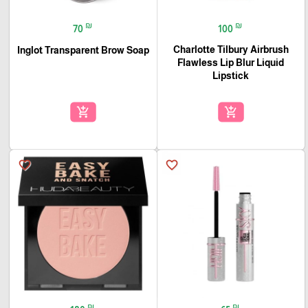
₪
₪
100
70
Charlotte Tilbury Airbrush
Inglot Transparent Brow Soap
Flawless Lip Blur Liquid
Lipstick
add_shopping_cart
add_shopping_cart
favorite_border
favorite_border
₪
₪