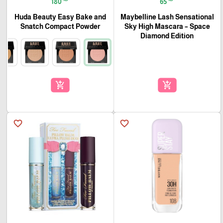
180
65
Huda Beauty Easy Bake and
Maybelline Lash Sensational
Snatch Compact Powder
Sky High Mascara – Space
Diamond Edition
add_shopping_cart
add_shopping_cart
favorite_border
favorite_border