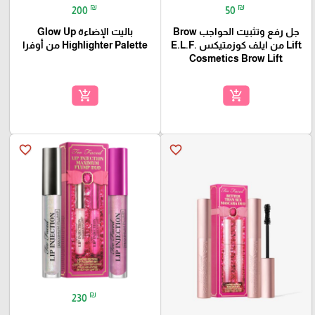
₪
₪
200
50
جل رفع وتثبيت الحواجب Brow
باليت الإضاءة Glow Up
Lift من ايلف كوزمتيكس E.L.F.
Highlighter Palette من أوفرا
Cosmetics Brow Lift
add_shopping_cart
add_shopping_cart
favorite_border
favorite_border
₪
230