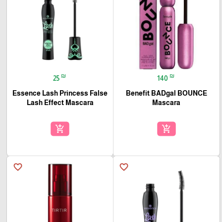
₪
₪
25
140
Essence Lash Princess False
Benefit BADgal BOUNCE
Lash Effect Mascara
Mascara
add_shopping_cart
add_shopping_cart
favorite_border
favorite_border