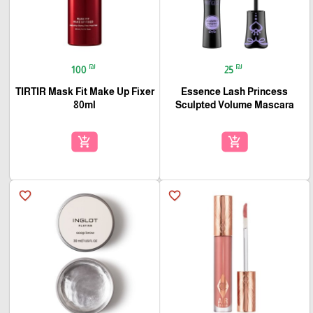
₪
₪
100
25
TIRTIR Mask Fit Make Up Fixer
Essence Lash Princess
80ml
Sculpted Volume Mascara
add_shopping_cart
add_shopping_cart
favorite_border
favorite_border