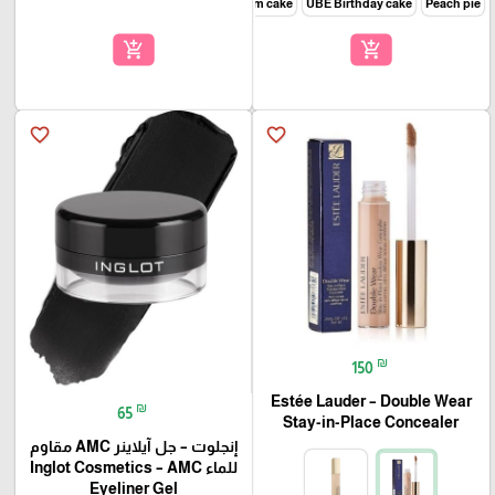
Cherry blossom cake
UBE Birthday cake
Peach pie
add_shopping_cart
add_shopping_cart
favorite_border
favorite_border
₪
150
Estée Lauder – Double Wear
₪
65
Stay-in-Place Concealer
🎓
إنجلوت – جل آيلاينر AMC مقاوم
للماء Inglot Cosmetics – AMC
Eyeliner Gel