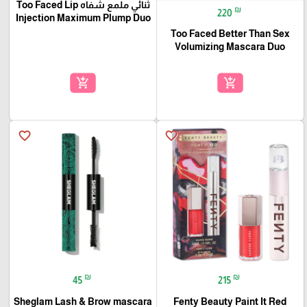
ثنائي ملمع شفاه Too Faced Lip
₪
220
Injection Maximum Plump Duo
Too Faced Better Than Sex
Volumizing Mascara Duo
add_shopping_cart
add_shopping_cart
favorite_border
favorite_border
₪
₪
45
215
Sheglam Lash & Brow mascara
Fenty Beauty Paint It Red