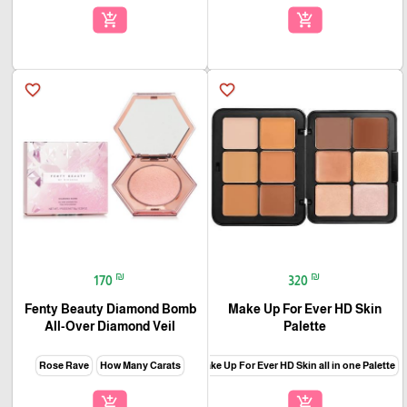
add_shopping_cart
add_shopping_cart
favorite_border
favorite_border
₪
₪
170
320
Fenty Beauty Diamond Bomb
Make Up For Ever HD Skin
All-Over Diamond Veil
Palette
Make Up For Ever HD Skin all in one Palette
add_shopping_cart
add_shopping_cart