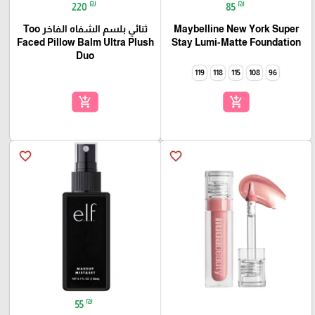
₪
₪
220
85
Maybelline New York Super
ثنائي بلسم الشفاه الفاخر Too
Faced Pillow Balm Ultra Plush
Stay Lumi-Matte Foundation
Duo
119
118
115
108
96
add_shopping_cart
add_shopping_cart
favorite_border
favorite_border
₪
55