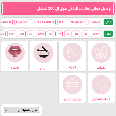
توصيل مجاني لطلبات الداخل فوق ال 800 شيكل
الكل
Garnier
Maybelline
MAC
ESTEE LAUDER
Essence
HNIQUES
الكل
100ml
108
115
118
119
1C
220N
2C
2N
34ml
96
الوجه
بكجات
شفاه
عيون
ادوات المكياج
منتجات التريند