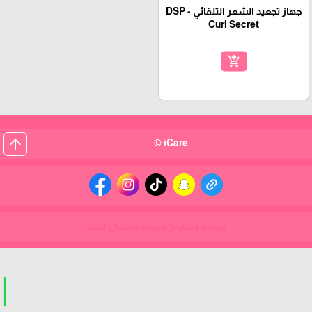
جهاز تجعيد الشعر التلقائي - DSP
Curl Secret
add_shopping_cart
arrow_upward
iCare ©
برمجة وتطوير شركة ديجيتال لايف