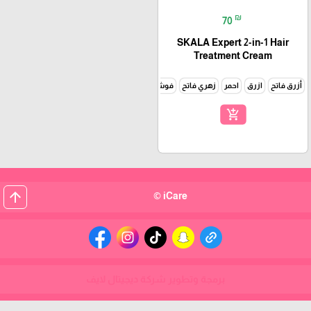
₪
70
SKALA Expert 2-in-1 Hair
Treatment Cream
أزرق فاتح
ازرق
احمر
زهري فاتح
فوشي
اصفر
برتقالي
زهري
اصفر واخضر
نهد
add_shopping_cart
arrow_upward
iCare ©
برمجة وتطوير شركة ديجيتال لايف