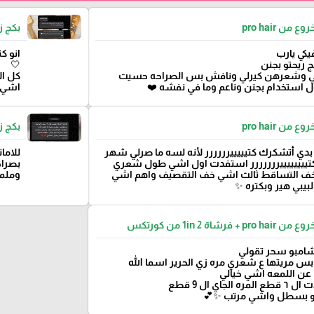
 من pro hair
بكج زيت
فيكي يارب
انو ك
ج ريحتو بجنن
🤍
ي وشعرهن كيرلي ونافش بس الصراحه حسيت
كل ال
 استخدام بجنن وناعم وما في نفشه ❤️
اشي 
 من pro hair
بكج زيت
 بدي أتشكرك كتيييييرررررر لأنه لسه ما صرلي شهر
كتييييييييررررررر استفدت اول اشي طول شعري
بصراح
خف التساقط ثالث اشي خف التقصيف واهم اشي
وملمس
لبيبي هير وبكتره ✨
+ فرشاة 2 1in من كورتكس
امبو سحر تقولي
س مريتها ع شعري مره زي الحرير اسما الله
ن اللمعه اشي خيالي
 الجاي ال 9 قطع
و بسطل واشي مرتب ✨💕