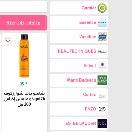
Garnier
Essence
منتجات ذات صلة
Vaseline
favorite_border
REAL TECHNIQUES
Velvet
Mario Badescu
₪
35
شامبو جاف شوارزكوف
Cortex
got2b ذو ملمس إضافي
200 مل
ENZO
ESTEE LAUDER