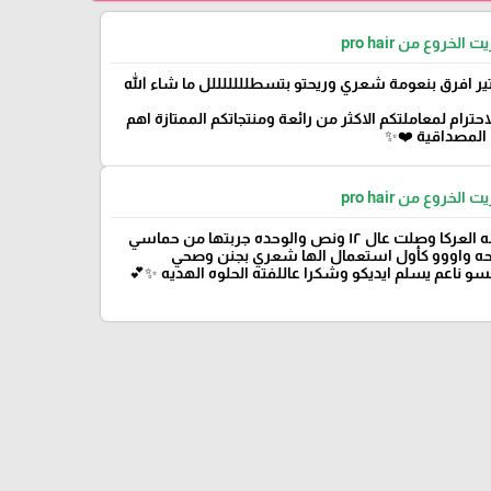
 الخروع من pro hair
تير افرق بنعومة شعري وريحتو بتسطلللللللل ما شاء الله
احترام لمعاملتكم الاكثر من رائعة ومنتجاتكم الممتازة اهم
المصداقية ❤️✨
 الخروع من pro hair
للامانه العركا وصلت عال ۱۲ ونص والوحده جربتها من حماسي
ه واووو كأول استعمال الها شعري بجنن وصحي
و ناعم يسلم ايديكو وشكرا عاللفته الحلوه الهديه ✨💕