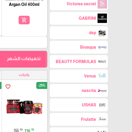
Victorea secret
Argan Oil 400ml
GABRINI
add_shopping_cart
dsp
Bioaqua
تخفيضات الشهر
BEAUTY FORMULAS
بكجات
Venus
-25%
favorite_border
nascita
USHAS
Frulatte
₪
₪
155
116