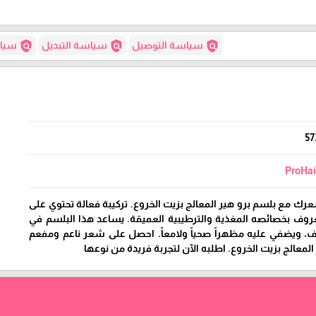
policy
policy
policy
سياسة التوصيل
سياسة التبديل
سياس
57
ProHai
ك مع بلسم برو هير المعالج بزيت الخروع. تركيبة فعالة تحتوي على
روف بخصائصه المغذية والترطيبية العميقة. يساعد هذا البلسم في
لف، ويضفي عليه مظهراً صحياً ولامعاً. احصل على شعر ناعم ومفعم
المعالج بزيت الخروع. اطلبه الآن لتجربة فريدة من نوعها