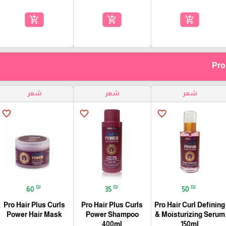
add_shopping_cart
add_shopping_cart
add_shopping_cart
شعر
شعر
شعر
favorite_border
favorite_border
favorite_border
₪
₪
₪
60
35
50
Pro Hair Plus Curls
Pro Hair Plus Curls
Pro Hair Curl Defining
Power Hair Mask
Power Shampoo
& Moisturizing Serum
400ml
150ml