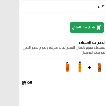
₪
40
shopping_cart
شراء هذا المنتج
الدفع عند الإستلام
ببساطة نقوم بايصال المنتج لغاية منزلك وتقوم بدفع الثمن
لموظف التوصيل.
add
qr_code
QR