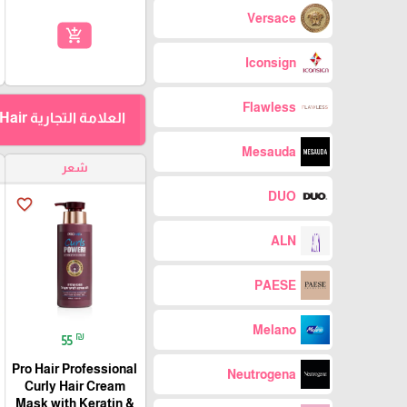
Versace
add_shopping_cart
Iconsign
Flawless
العلامة التجارية ProHair
Mesauda
شعر
DUO
favorite_border
ALN
PAESE
Melano
₪
55
Pro Hair Professional
Neutrogena
Curly Hair Cream
Mask with Keratin &