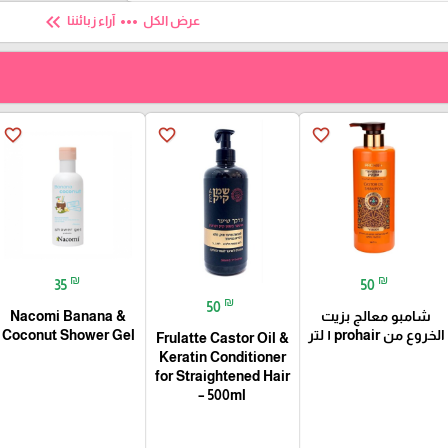
keyboard_double_arrow_left
more_horiz
عرض الكل
آراء زبائننا
favorite_border
favorite_border
favorite_border
₪
₪
35
50
₪
50
شامبو معالج بزيت
Nacomi Banana &
الخروع من prohair ١ لتر
Coconut Shower Gel
Frulatte Castor Oil &
Keratin Conditioner
for Straightened Hair
– 500ml