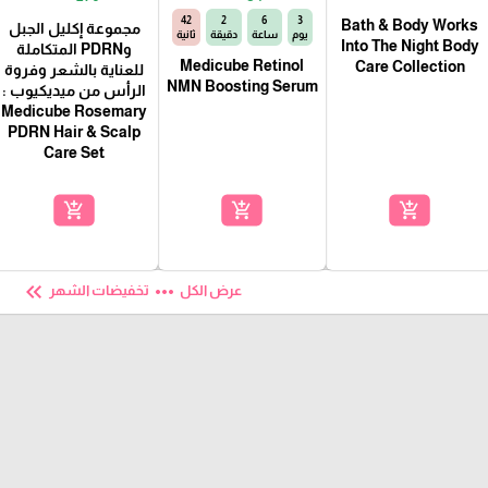
41
2
6
3
Bath & Body Works
مجموعة إكليل الجبل
يوم
ساعة
دقيقة
ثانية
Into The Night Body
وPDRN المتكاملة
Medicube Retinol
Care Collection
للعناية بالشعر وفروة
NMN Boosting Serum
الرأس من ميديكيوب :
Medicube Rosemary
PDRN Hair & Scalp
Care Set
add_shopping_cart
add_shopping_cart
add_shopping_cart
keyboard_double_arrow_left
more_horiz
عرض الكل
تخفيضات الشهر