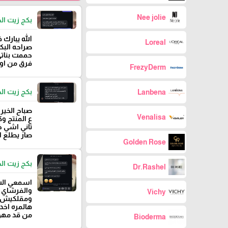
Nee jolie
بكج زيت الخروع
الله يبارك 
Loreal
صراحه البك
حممت بنات
فرق من اول
FrezyDerm
بكج زيت الخروع
Lanbena
صباح الخير
Venalisa
ع المنتج و
تاني اشي 
صار يطلع ا
Golden Rose
بكج زيت الخروع من pro hair 
Dr.Rashel
اسمعي الش
والفرشاي ب
Vichy
ومقلكيش ع
هالمره اخدت ال ٦ قطع المره
من قد مه
Bioderma