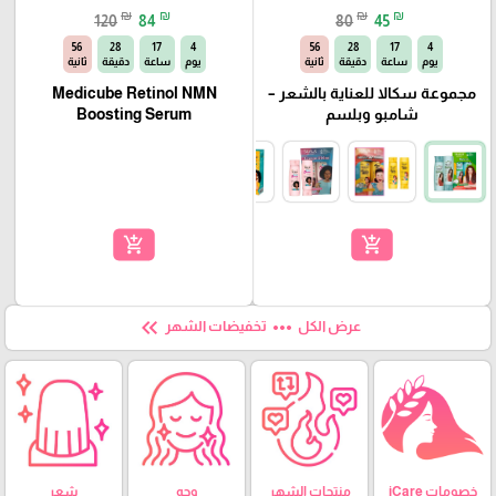
₪
₪
₪
₪
120
84
80
45
55
28
17
4
55
28
17
4
يوم
ساعة
دقيقة
ثانية
يوم
ساعة
دقيقة
ثانية
مجموعة سكالا للعناية بالشعر –
Medicube Retinol NMN
شامبو وبلسم
Boosting Serum
add_shopping_cart
add_shopping_cart
keyboard_double_arrow_left
more_horiz
عرض الكل
تخفيضات الشهر
خصومات iCare
منتجات الشهر
وجه
شعر