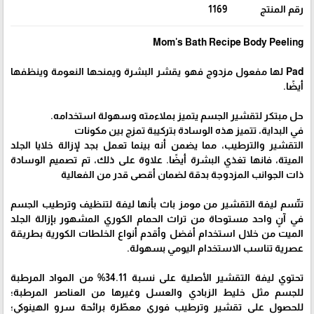
رقم المنتج
1169
Mom's Bath Recipe Body Peeling
Pad لها مفعول مزدوج فهو يقشر البشرة ويمنحها النعومة وينظفها
أيضًا.
حل مبتكر لتقشير الجسم يتميز بملاءمته وسهولة استخدامه.
في البداية، تتميز هذه الوسادة بتركيبة تمزج بين مكونات
التقشير والترطيب، مما يضمن أنه بينما تعمل بجد لإزالة خلايا الجلد
الميتة، فانها تغذي البشرة أيضًا. علاوة على ذلك، تم تصميم الوسادة
ذات الجوانب المزدوجة بدقة لضمان أقصى قدر من الفعالية
تتّسم ليفة التقشير من مومز باث بأنها ليفة لتنظيف وترطيب الجسم
في آنٍ واحد مستوحاة من تراث الحمام الكوري المشهور بإزالة الجلد
الميت من خلال استخدام أفضل وأقدم أنواع الخلطات الكورية بطريقة
عصرية تناسب الاستخدام اليومي بسهولة.
تحتوي ليفة التقشير الأصلية على نسبة 34.11% من المواد المرطبة
للجسم مثل خليط الزبادي والعسل وغيرها من العناصر المرطبة؛
للحصول على تقشير وترطيب فوري معطّرة برائحة سرو الهينوكي؛