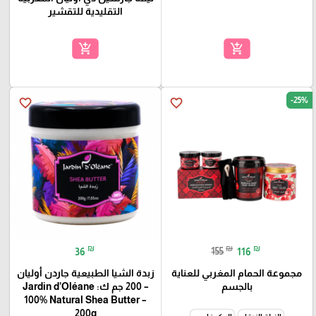
التقليدية للتقشير
add_shopping_cart
add_shopping_cart
-25%
favorite_border
favorite_border
₪
₪
₪
36
155
116
مجموعة الحمام المغربي للعناية
زبدة الشيا الطبيعية جاردن أوليان
بالجسم
– 200 جم ك: Jardin d’Oléane
100% Natural Shea Butter –
200g