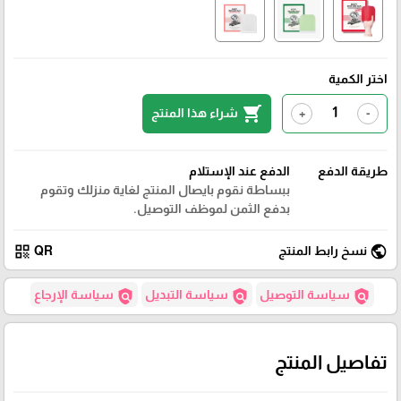
اختر الكمية
shopping_cart
شراء هذا المنتج
+
-
طريقة الدفع
الدفع عند الإستلام
ببساطة نقوم بايصال المنتج لغاية منزلك وتقوم
بدفع الثمن لموظف التوصيل.
qr_code
public
نسخ رابط المنتج
QR
policy
policy
policy
سياسة التوصيل
سياسة التبديل
سياسة الإرجاع
تفاصيل المنتج