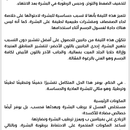
لتخفيف الضغط والتوتر، وحبس الرطوبة في البشرة بعد الانتهاء.
تتميز هذه الليفة بأنها لا تسبب حساسية للبشرة؛ لاحتوائها على خلاصة
لحاء الصفصاف ومقشرات طبيعية لطيفة على البشرة، كما أنه ليس
هناك حاجة لغسول الجسم أثناء استخدامها.
تتكوّن هذه الليفة من جانبين للحصول على أفضل تقشير دون التسبب
بتهيج البشرة، إحدى الجانبين باللون الأخضر؛ لتقشير المناطق العنيدة
وإزالة خلايا الجلد الميت بفعالية، والجانب الآخر باللون الأبيض لكافة
الجسم وهو الغني بالرغوة الفعّالة.
. في الختام، يوفر هذا الحل المتكامل تقشيرًا خفيفًا وتنظيفًا لطيفًا
وترطيبًا، وهو مثالي للبشرة العادية والحساسة.
المكونات الرئيسية
مستخلص العسل لا يرطب البشرة ويهدئها فحسب، بل يوفر أيضًا
خصائص مضادة للأكسدة؛
الزبادي غني بفيتامين ب ويعزز ترطيب البشرة ونضارتها؛
تساعد المكونات المتخمرة على الاحتفاظ برطوبة البشرة، وبالتالي