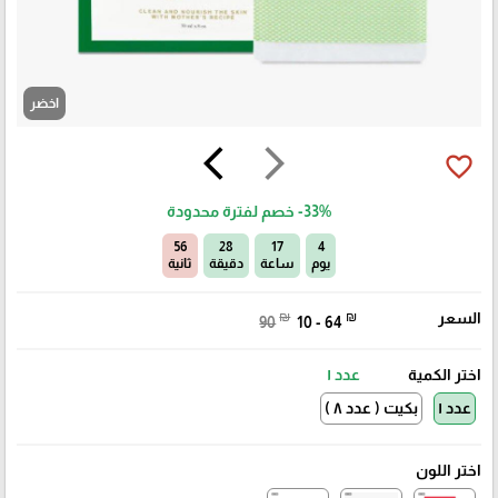
اخضر
arrow_back_ios
arrow_forward_ios
favorite_border
-33%
خصم لفترة محدودة
55
28
17
4
يوم
ساعة
دقيقة
ثانية
السعر
₪
₪
90
10 - 64
اختر الكمية
عدد ١
عدد ١
بكيت ( عدد ٨ )
اختر اللون