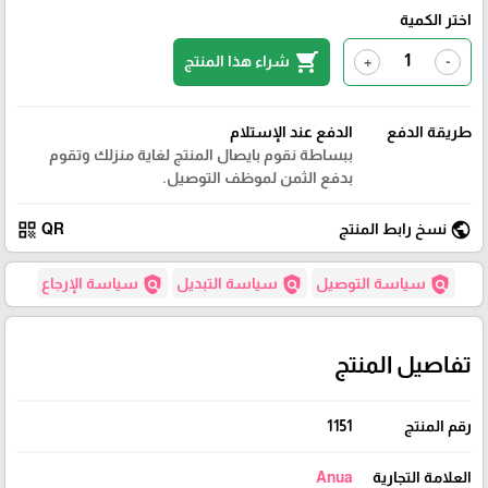
اختر الكمية
shopping_cart
شراء هذا المنتج
+
-
طريقة الدفع
الدفع عند الإستلام
ببساطة نقوم بايصال المنتج لغاية منزلك وتقوم
بدفع الثمن لموظف التوصيل.
qr_code
public
نسخ رابط المنتج
QR
policy
policy
policy
سياسة التوصيل
سياسة التبديل
سياسة الإرجاع
تفاصيل المنتج
رقم المنتج
1151
العلامة التجارية
Anua