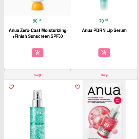
₪
₪
90
70
Anua Zero-Cast Moisturizing
Anua PDRN Lip Serum
Finish Sunscreen SPF50+
🎓
add_shopping_cart
add_shopping_cart
وجه
وجه
favorite_border
favorite_border