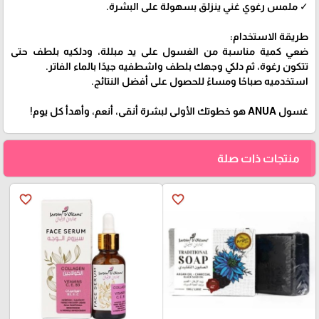
✓ ملمس رغوي غني ينزلق بسهولة على البشرة.
طريقة الاستخدام:
ضعي كمية مناسبة من الغسول على يد مبللة، ودلكيه بلطف حتى
تتكون رغوة، ثم دلكي وجهك بلطف واشطفيه جيدًا بالماء الفاتر.
استخدميه صباحًا ومساءً للحصول على أفضل النتائج.
غسول ANUA هو خطوتك الأولى لبشرة أنقى، أنعم، وأهدأ كل يوم!
منتجات ذات صلة
favorite_border
favorite_border