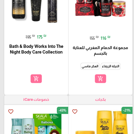
₪
₪
195
175
₪
₪
155
116
Bath & Body Works Into The
مجموعة الحمام المغربي للعناية
Night Body Care Collection
بالجسم
النيلة الزرقاء
العكر فاسي
add_shopping_cart
add_shopping_cart
بكجات
خصومات iCare
-43%
-21%
favorite_border
favorite_border