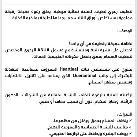
تنظيف رغوي لطيف. لمسة نهائية مرطبة. يخلق رغوة خفيفة رقيقة
مملوءة بمستخلص أوراق القلب، مما يجعلها لطيفة بما فيه الكفاية
الوصف :
نظافة عميقة ولطيفة في آنٍ واحد!
احصلي على بشرة نقية ومنتعشة مع غسول ANUA الرغوي المخصص
لتنظيف المسام بعمق بفضل مكوناته الطبيعية الفعالة.
يحتوي على مستخلص نبات Heartleaf المعروف بخصائصه المهدئة
للبشرة، إلى جانب Quercetinol الذي يساعد على تقليل الالتهابات
وتحسين مظهر المسام.
تركيبته الغنية بالرغوة تنظف البشرة بفعالية من الشوائب، الدهون
الزائدة، وبقايا المكياج، دون أن تسبب جفاف أو تهيج.
الميزات:
✓ ينظف المسام بعمق ويقلل من مظهرها.
✓ مناسب للبشرة الحساسة والمعرضة للتهيج.
✓ يرطب البشرة ويحافظ على توازنها الطبيعي.