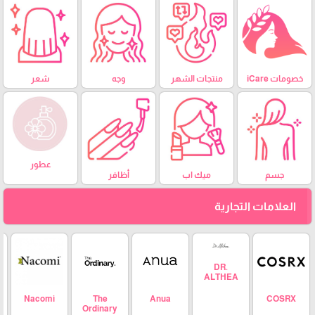
خصومات iCare
منتجات الشهر
وجه
شعر
عطور
جسم
ميك اب
أظافر
العلامات التجارية
DR.
ALTHEA
Nacomi
The
Anua
COSRX
Ordinary