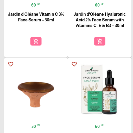
₪
₪
60
60
Jardin d’Oléane Vitamin C 3%
Jardin d’Oléane Hyaluronic
Face Serum – 30ml
Acid 2% Face Serum with
Vitamins C, E & B3 – 30ml
add_shopping_cart
add_shopping_cart
favorite_border
favorite_border
₪
₪
30
60