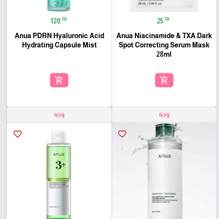
₪
₪
120
25
Anua PDRN Hyaluronic Acid
Anua Niacinamide & TXA Dark
Hydrating Capsule Mist
Spot Correcting Serum Mask
28ml
add_shopping_cart
add_shopping_cart
وجه
وجه
favorite_border
favorite_border