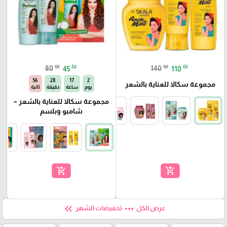
₪
₪
₪
₪
80
45
140
110
55
28
17
2
مجموعة سكالا للعناية بالشعر
يوم
ساعة
دقيقة
ثانية
مجموعة سكالا للعناية بالشعر –
شامبو وبلسم
add_shopping_cart
add_shopping_cart
keyboard_double_arrow_left
more_horiz
عرض الكل
تخفيضات الشهر