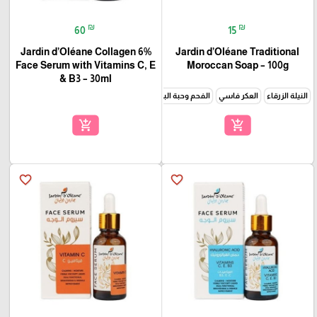
₪
₪
60
15
Jardin d’Oléane Collagen 6%
Jardin d’Oléane Traditional
Face Serum with Vitamins C, E
Moroccan Soap – 100g
& B3 – 30ml
النيلة الزرقاء
العكر فاسي
الفحم وحبة البركة
زيت الارغان والكركم
الخزامى
زيت الارغان
add_shopping_cart
add_shopping_cart
favorite_border
favorite_border