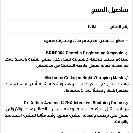
تفاصيل المنتج
رقم المنتج
1082
٣ خطوات لبشرة نضرة، موحدة، ومشرقة بعمق:
💧 SKIN1004 Centella Brightening Ampoule
سيروم خفيف بتركيبة كابسولية يعمل على تفتيح البشرة وتوحيد لونها
مع تهدئة فعالة بفضل خلاصة السنتيلا من مدغشقر.
🌙 Medicube Collagen Night Wrapping Mask
ماسك ليلي غني بالكولاجين، يرطب ويشد البشرة أثناء النوم ليمنحك
مظهرًا ناعمًا وممتلئًا عند الاستيقاظ.
🌿 Dr. Althea Azulene 147HA Intensive Soothing Cream
مرطب فعّال بتركيبة خفيفة وغنية بحمض الهيالورونيك والأزولين،
يعمل على ترطيب وتهدئة البشرة بعمق، ويُعد مثالياً للبشرة الحساسة
والجافة.