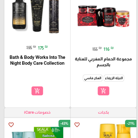
₪
₪
195
175
₪
₪
155
116
Bath & Body Works Into The
مجموعة الحمام المغربي للعناية
Night Body Care Collection
بالجسم
النيلة الزرقاء
العكر فاسي
add_shopping_cart
add_shopping_cart
بكجات
خصومات iCare
-43%
-21%
favorite_border
favorite_border