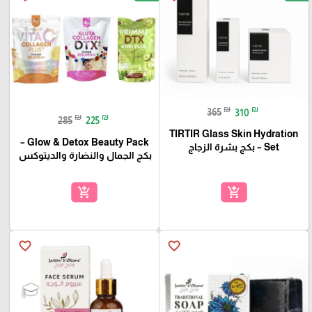
₪
₪
365
310
₪
₪
285
225
TIRTIR Glass Skin Hydration
Glow & Detox Beauty Pack –
Set – بكج بشرة الزجاج
بكج الجمال والنضارة والديتوكس
add_shopping_cart
add_shopping_cart
favorite_border
favorite_border