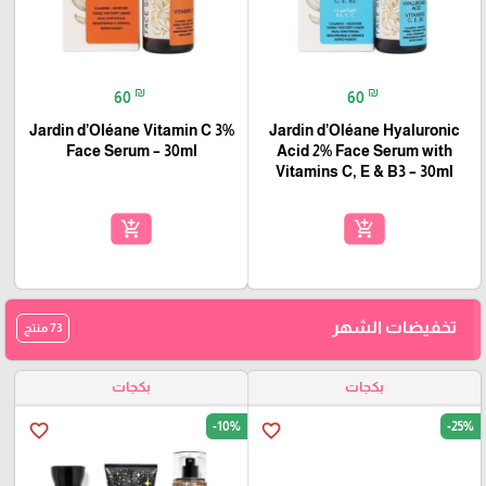
₪
₪
60
60
Jardin d’Oléane Vitamin C 3%
Jardin d’Oléane Hyaluronic
Face Serum – 30ml
Acid 2% Face Serum with
Vitamins C, E & B3 – 30ml
add_shopping_cart
add_shopping_cart
تخفيضات الشهر
73 منتج
بكجات
بكجات
-10%
-25%
favorite_border
favorite_border