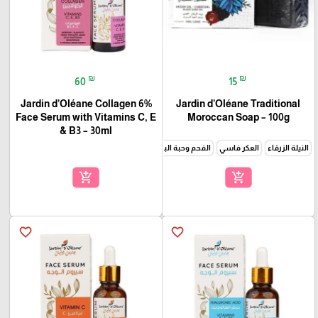
₪
₪
60
15
Jardin d’Oléane Collagen 6%
Jardin d’Oléane Traditional
Face Serum with Vitamins C, E
Moroccan Soap – 100g
& B3 – 30ml
النيلة الزرقاء
العكر فاسي
الفحم وحبة البركة
زيت الارغان والكركم
الخزامى
زيت الارغان
add_shopping_cart
add_shopping_cart
🎓
favorite_border
favorite_border