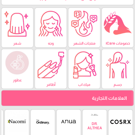
خصومات iCare
منتجات الشهر
وجه
شعر
عطور
جسم
ميك اب
أظافر
العلامات التجارية
DR.
ALTHEA