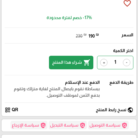
favorite_border
-17%
خصم لفترة محدودة
السعر
₪
₪
230
190
اختر الكمية
shopping_cart
شراء هذا المنتج
+
-
طريقة الدفع
الدفع عند الإستلام
ببساطة نقوم بايصال المنتج لغاية منزلك وتقوم
بدفع الثمن لموظف التوصيل.
qr_code
public
نسخ رابط المنتج
QR
policy
policy
policy
سياسة التوصيل
سياسة التبديل
سياسة الإرجاع