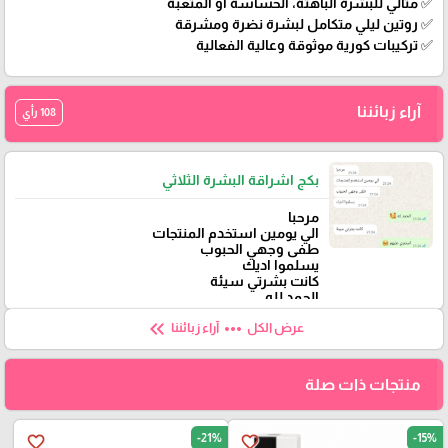
✅ مثالي للبشرة الباهتة، الحساسة أو المتعبة
✅ روتين ليلي متكامل لبشرة نضرة ومشرقة
✅ تركيبات كورية موثوقة وعالية الفعالية
آراء زبائننا
108 رأي
بكج اشراقة البشرة الثلاثي
مرحبا
الي يومين استخدم المنتجات
طفى وجهي الحبوب
يسلموا اديك
كانت بشرتي سيئة
الحمد لله
keyboard_double_arrow_left
more_horiz
عرض الكل
آراء زبائننا
منتجات ذات صلة
-21%
-15%
favorite_border
favorite_border