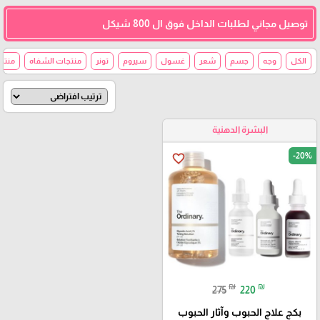
توصيل مجاني لطلبات الداخل فوق ال 800 شيكل
الكل
وجه
جسم
شعر
غسول
سيروم
تونر
منتجات الشفاه
منتج
البشرة الدهنية
-20%
favorite_border
₪
₪
275
220
بكج علاج الحبوب وآثار الحبوب