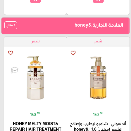
العلامة التجارية &honey
3 منتج
شعر
شعر
favorite_border
favorite_border
₪
₪
150
150
آند هوني - شامبو ترطيب وإصلاح
&HONEY MELTY MOIST
الشعر (ميلتي) 1.0 | &honey
REPAIR HAIR TREATMENT