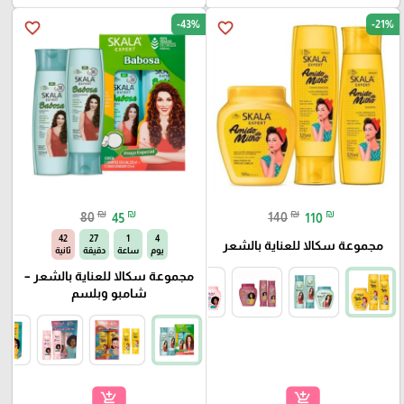
-43%
-21%
favorite_border
favorite_border
₪
₪
₪
₪
80
45
140
110
41
27
1
4
مجموعة سكالا للعناية بالشعر
يوم
ساعة
دقيقة
ثانية
مجموعة سكالا للعناية بالشعر –
شامبو وبلسم
add_shopping_cart
add_shopping_cart