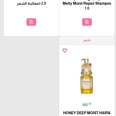
Melty Moist Repair Shampoo
2.0-لمعالجة الشعر
1.0
add_shopping_cart
add_shopping_cart
🎓
شعر
favorite_border
₪
140
&HONEY DEEP MOIST HAIR