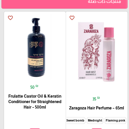
منتجات ذات صلة
favorite_border
favorite_border
₪
50
Frulatte Castor Oil & Keratin
₪
35
Conditioner for Straightened
Hair – 500ml
Zaragoza Hair Perfume – 65ml
Wonderful rose
Mademoselle
Sweet bomb
Mednight
Flaming pink