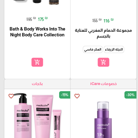
₪
₪
195
175
₪
₪
155
116
Bath & Body Works Into The
مجموعة الحمام المغربي للعناية
Night Body Care Collection
بالجسم
النيلة الزرقاء
العكر فاسي
add_shopping_cart
add_shopping_cart
خصومات iCare
بكجات
-15%
-30%
favorite_border
favorite_border