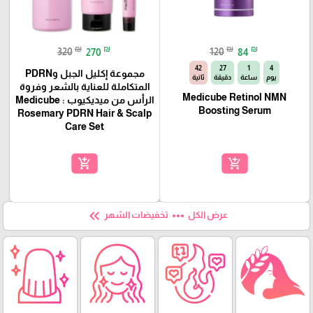
₪
₪
₪
₪
320
270
120
84
41
27
1
4
مجموعة إكليل الجبل وPDRN
يوم
ساعة
دقيقة
ثانية
المتكاملة للعناية بالشعر وفروة
Medicube Retinol NMN
الرأس من ميديكيوب : Medicube
Boosting Serum
Rosemary PDRN Hair & Scalp
Care Set
add_shopping_cart
add_shopping_cart
keyboard_double_arrow_left
more_horiz
عرض الكل
تخفيضات الشهر