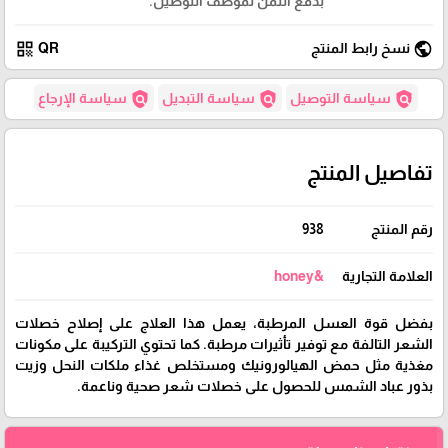
بدفع الثمن لموظف التوصيل.
qr_code
public
نسخ رابط المنتج
QR
policy
policy
policy
سياسة التوصيل
سياسة التبديل
سياسة الإرجاع
تفاصيل المنتج
رقم المنتج
938
العلامة التجارية
&honey
بفضل قوة العسل المرطبة، يعمل هذا العلاج على إصلاح خصلات
الشعر التالفة مع توفير تأثيرات مرطبة. كما تحتوي التركيبة على مكونات
مغذية مثل حمض الهيالورونيك ومستخلص غذاء ملكات النحل وزيت
بذور عباد الشمس للحصول على خصلات شعر صحية وناعمة.