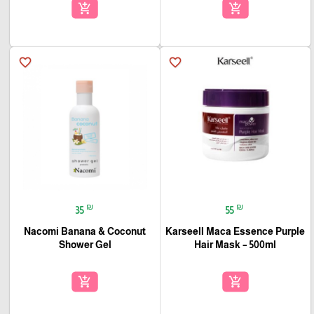
add_shopping_cart
add_shopping_cart
favorite_border
favorite_border
₪
₪
35
55
Nacomi Banana & Coconut
Karseell Maca Essence Purple
Shower Gel
Hair Mask – 500ml
add_shopping_cart
add_shopping_cart