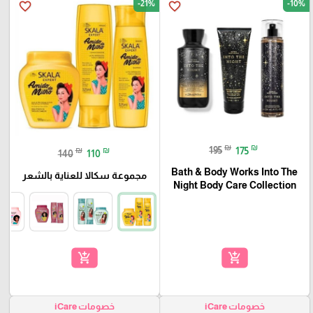
-21%
-10%
favorite_border
favorite_border
₪
₪
195
175
₪
₪
140
110
Bath & Body Works Into The
مجموعة سكالا للعناية بالشعر
Night Body Care Collection
add_shopping_cart
add_shopping_cart
خصومات iCare
خصومات iCare