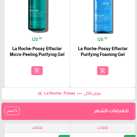
₪
₪
120
120
La Roche-Posay Effaclar
La Roche-Posay Effaclar
Micro-Peeling Purifying Gel
Purifying Foaming Gel
add_shopping_cart
add_shopping_cart
keyboard_double_arrow_left
more_horiz
عرض الكل
La Roche - Posay
تخفيضات الشهر
72 منتج
بكجات
بكجات