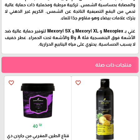
والمصابة بحساسية الشمس. تركيبة مرطبة ومخملية ذات حماية عالية
تحمي من البقع التصبغية الناتجة عن الشمس. الكريم غير الدهني لا
يترك علامات بيضاء وهو مقاوم جدًا للماء.
غني بـ Mexoplex و Mexoryl XL و Mexoryl SX لتوفير حماية عالية ضد
الأشعة فوق البنفسجية فئة A وB والأشعة تحت الحمراء. عطر خفيف
لا يسبب الحساسية. يحتوي على مياه الينابيع الحرارية.
منتجات ذات صلة
favorite_border
favorite_border
₪
40
قناع الطين المغربي من جاردن دي