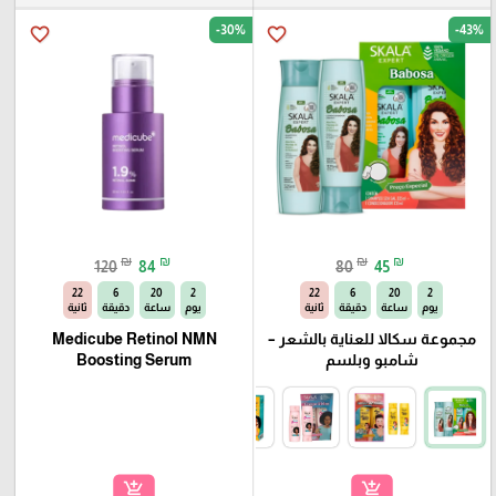
-30%
-43%
favorite_border
favorite_border
₪
₪
₪
₪
120
84
80
45
21
6
20
2
21
6
20
2
يوم
ساعة
دقيقة
ثانية
يوم
ساعة
دقيقة
ثانية
مجموعة سكالا للعناية بالشعر –
Medicube Retinol NMN
شامبو وبلسم
Boosting Serum
add_shopping_cart
add_shopping_cart