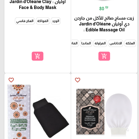
أوليان : Jardin d’Oléane Clay
₪
Face & Body Mask
80
زيت مساج صالح للأكل من جاردن
الورد
الفواكة
العكر فاسي
دي أوليان Jardin d’Oléane
Edible Massage Oil :
العلكة
الاناناس
الفراولة
المانجا
الفانيلا
add_shopping_cart
add_shopping_cart
favorite_border
favorite_border