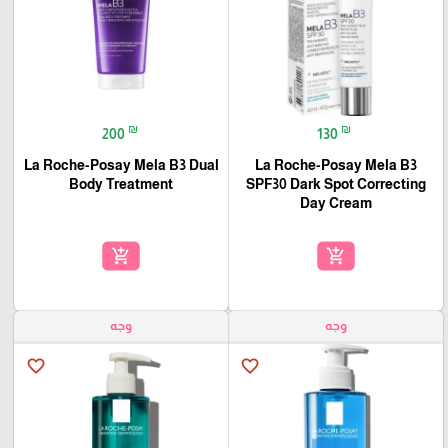
₪
₪
200
130
La Roche-Posay Mela B3 Dual
La Roche-Posay Mela B3
Body Treatment
SPF30 Dark Spot Correcting
Day Cream
🎓
add_shopping_cart
add_shopping_cart
وجه
وجه
favorite_border
favorite_border