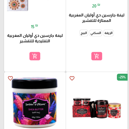
₪
20
ليفة جارسين دي أوليان المغربية
الممتازة للتقشير
₪
15
الزرقة
السكني
البيج
ليفة جارسين دي أوليان المغربية
التقليدية للتقشير
add_shopping_cart
add_shopping_cart
-25%
favorite_border
favorite_border