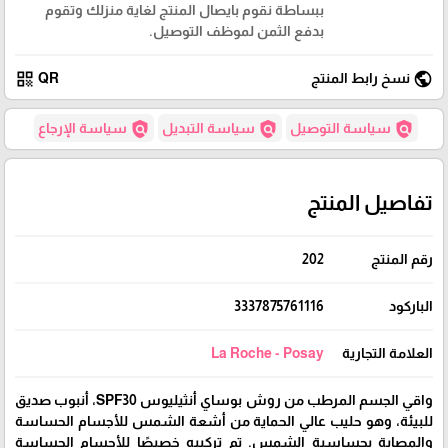
ببساطة نقوم بايصال المنتج لغاية منزلك وتقوم
بدفع الثمن لموظف التوصيل.
qr_code
public
نسخ رابط المنتج
QR
policy
policy
policy
سياسة التوصيل
سياسة التبديل
سياسة الإرجاع
تفاصيل المنتج
رقم المنتج
202
الباركود
3337875761116
العلامة التجارية
La Roche - Posay
واقي الجسم المرطب من روش بوساي أنثيليوس SPF30، أنبوب صديق
للبيئة، وهو حليب عالي الحماية من أشعة الشمس للأجسام الحساسة
والمصابة بحساسية الشمس. تم تركيبه خصيصًا للأجسام الحساسة