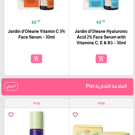
₪
₪
60
60
Jardin d’Oléane Vitamin C 3%
Jardin d’Oléane Hyaluronic
Face Serum – 30ml
Acid 2% Face Serum with
Vitamins C, E & B3 – 30ml
add_shopping_cart
add_shopping_cart
العلامة التجارية Pixi
7 منتج
وجه
وجه
favorite_border
favorite_border