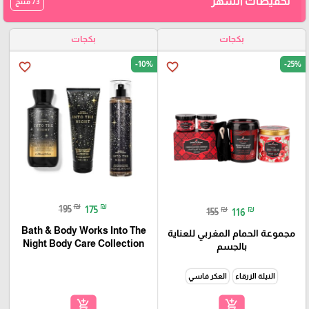
تخفيضات الشهر
73 منتج
بكجات
بكجات
-10%
-25%
favorite_border
favorite_border
₪
₪
195
175
₪
₪
155
116
Bath & Body Works Into The
مجموعة الحمام المغربي للعناية
Night Body Care Collection
بالجسم
النيلة الزرقاء
العكر فاسي
add_shopping_cart
add_shopping_cart