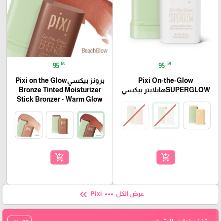
🎓
₪
₪
95
95
Pixi On-the-Glow
برونز بيكسيPixi on the Glow
SUPERGLOWهايلايتر بيكسي
Bronze Tinted Moisturizer
Stick Bronzer - Warm Glow
add_shopping_cart
add_shopping_cart
keyboard_double_arrow_left
more_horiz
عرض الكل
Pixi