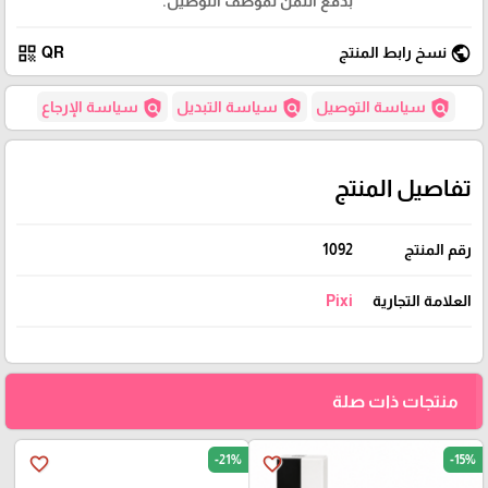
بدفع الثمن لموظف التوصيل.
qr_code
public
نسخ رابط المنتج
QR
policy
policy
policy
سياسة التوصيل
سياسة التبديل
سياسة الإرجاع
تفاصيل المنتج
رقم المنتج
1092
العلامة التجارية
Pixi
منتجات ذات صلة
-21%
-15%
favorite_border
favorite_border