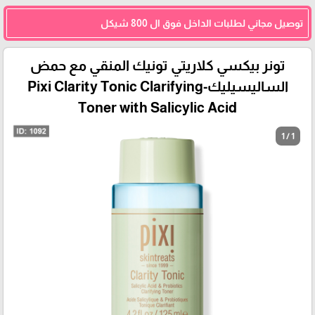
توصيل مجاني لطلبات الداخل فوق ال 800 شيكل
تونر بيكسي كلاريتي تونيك المنقي مع حمض
الساليسيليك-Pixi Clarity Tonic Clarifying
Toner with Salicylic Acid
1 / 1