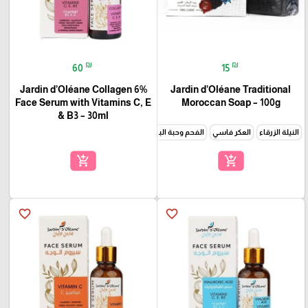
₪
₪
60
15
Jardin d’Oléane Collagen 6%
Jardin d’Oléane Traditional
Face Serum with Vitamins C, E
Moroccan Soap – 100g
& B3 – 30ml
النيلة الزرقاء
العكر فاسي
الفحم وحبة البركة
زيت الارغان والكركم
الخزامى
زيت الارغان
add_shopping_cart
add_shopping_cart
favorite_border
favorite_border