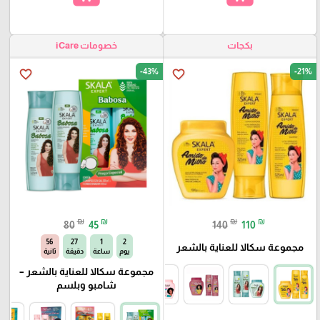
بكجات
خصومات iCare
-43%
-21%
favorite_border
favorite_border
₪
₪
₪
₪
80
45
140
110
55
27
1
2
مجموعة سكالا للعناية بالشعر
يوم
ساعة
دقيقة
ثانية
مجموعة سكالا للعناية بالشعر –
شامبو وبلسم