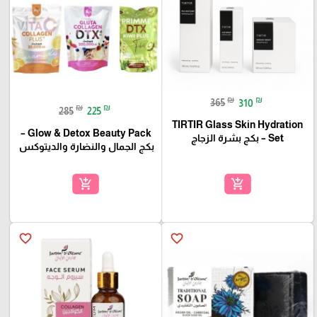
₪
₪
365
310
₪
₪
285
225
TIRTIR Glass Skin Hydration
Glow & Detox Beauty Pack –
Set – بكج بشرة الزجاج
بكج الجمال والنضارة والديتوكس
add_shopping_cart
add_shopping_cart
favorite_border
favorite_border