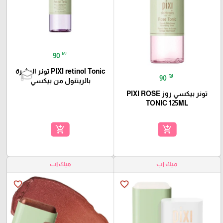
₪
90
PIXI retinol Tonic تونر البشرة
₪
90
بالريتنول من بيكسي
تونر بيكسي روز PIXI ROSE
TONIC 125ML
add_shopping_cart
add_shopping_cart
ميك اب
ميك اب
favorite_border
favorite_border